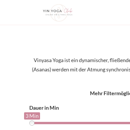
Zum
Inhalt
springen
Vinyasa Yoga ist ein dynamischer, fließende
(Asanas) werden mit der Atmung synchronisie
Mehr Filtermögl
Dauer in Min
3 Min