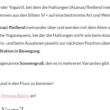
ender Yogastil, bei dem die Haltungen (Asanas) fließend i
sammen aus den Silben
Vi
= auf eine bestimmte Art und Wei
nas
)
fließend
ineinander über und werden mit dem Atem sy
sche Yogasequenz, bei der die Haltungen nicht wie beim k
in- und beim Ausatmen jeweils zur nächsten Position überg
itation in Bewegung
.
sogenannte
Sonnengruß
, den es in mehreren Varianten gib
n und in den Fluss zu kommen!
s
Vinyasa Basics
an!