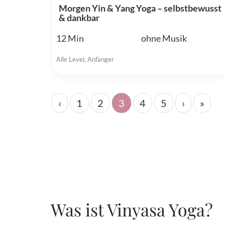
Morgen Yin & Yang Yoga – selbstbewusst
& dankbar
12
ohne Musik
Alle Level
,
Anfänger
‹
1
2
3
4
5
›
»
Was ist Vinyasa Yoga?