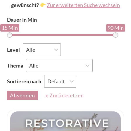
gewünscht?
Zur erweiterten Suche wechseln
Dauer in Min
15 Min
90 Min
Level
Thema
Sortieren nach
Absenden
x Zurücksetzen