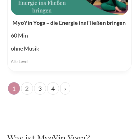
MyoYin Yoga – die Energie ins Fließen bringen
60
ohne Musik
Alle Level
1
2
3
4
›
Was ist MyoYin Yoga?