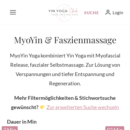
Zum
Login
SUCHE
Inhalt
springen
MyoYin & Faszienmassage
MyoYin Yoga kombiniert Yin Yoga mit Myofascial
Release, faszialer Selbstmassage. Zur Lösung von
Verspannungen und tiefer Entspannung und
Regeneration.
Mehr Filtermöglichkeiten & Stichwortsuche
gewünscht?
Zur erweiterten Suche wechseln
Dauer in Min
3 Min
93 Min