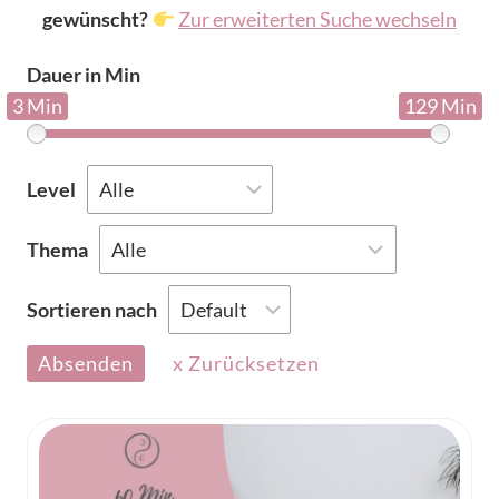
gewünscht?
Zur erweiterten Suche wechseln
Dauer in Min
3 Min
129 Min
Level
Thema
Sortieren nach
Absenden
x Zurücksetzen