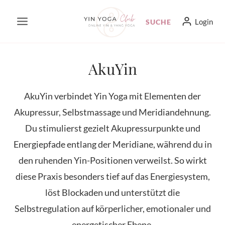
Zum
Login
SUCHE
Inhalt
springen
AkuYin
AkuYin verbindet Yin Yoga mit Elementen der
Akupressur, Selbstmassage und Meridiandehnung.
Du stimulierst gezielt Akupressurpunkte und
Energiepfade entlang der Meridiane, während du in
den ruhenden Yin-Positionen verweilst. So wirkt
diese Praxis besonders tief auf das Energiesystem,
löst Blockaden und unterstützt die
Selbstregulation auf körperlicher, emotionaler und
energetischer Ebene.