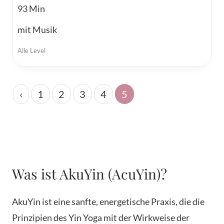
93
mit Musik
Alle Level
‹
1
2
3
4
5
Was ist AkuYin (AcuYin)?
AkuYin ist eine sanfte, energetische Praxis, die die
Prinzipien des Yin Yoga mit der Wirkweise der