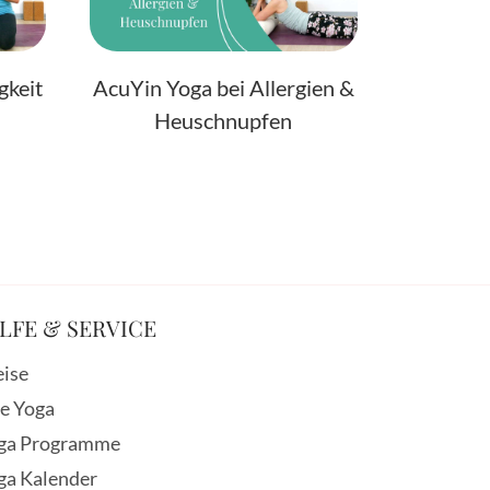
gkeit
AcuYin Yoga bei Allergien &
Heuschnupfen
LFE & SERVICE
eise
ve Yoga
ga Programme
ga Kalender