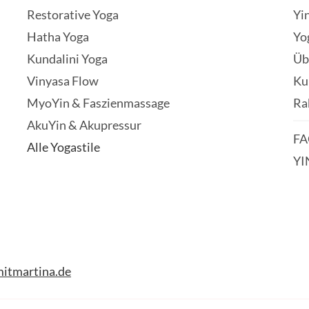
Restorative Yoga
Yi
Hatha Yoga
Yo
Kundalini Yoga
Üb
Vinyasa Flow
Ku
MyoYin & Faszienmassage
Ra
AkuYin & Akupressur
FA
Alle Yogastile
YI
itmartina.de