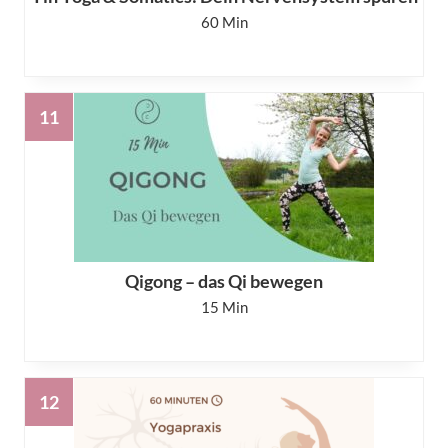
60
Qigong – das Qi bewegen
15