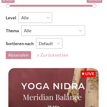
Level
Thema
Sortieren nach
Absenden
x Zurücksetzen