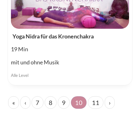
Yoga Nidra für das Kronenchakra
19
mit und ohne Musik
Alle Level
«
‹
7
8
9
10
11
›