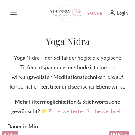
Zum
Login
SUCHE
Inhalt
springen
Yoga Nidra
Yoga Nidra – der Schlaf der Yogis: die yogische
Tiefenentspannungsmethode ist eine der
wirkungsvollsten Meditationstechniken, die auf
körperlicher, geistiger und seelischer Ebene wirkt.
Mehr Filtermöglichkeiten & Stichwortsuche
gewünscht?
Zur erweiterten Suche wechseln
Dauer in Min
8 Min
90 Min