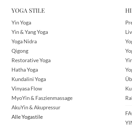
YOGA STILE
HI
Yin Yoga
Pr
Yin & Yang Yoga
Li
Yoga Nidra
Yo
Qigong
Yo
Restorative Yoga
Yi
Hatha Yoga
Yo
Kundalini Yoga
Üb
Vinyasa Flow
Ku
MyoYin & Faszienmassage
Ra
AkuYin & Akupressur
FA
Alle Yogastile
YI