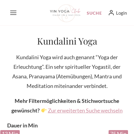
Zum
Login
SUCHE
Inhalt
springen
Kundalini Yoga
Kundalini Yoga wird auch genannt “Yoga der
Erleuchtung”. Ein sehr spiritueller Yogastil, der
Asana, Pranayama (Atemübungen), Mantra und
Meditation miteinander verbindet.
Mehr Filtermöglichkeiten & Stichwortsuche
gewünscht?
Zur erweiterten Suche wechseln
Dauer in Min
13 Min
75 Min