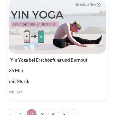
Yin Yoga bei Erschöpfung und Burnout
35
mit Musik
Alle Level
‹
1
2
3
4
5
›