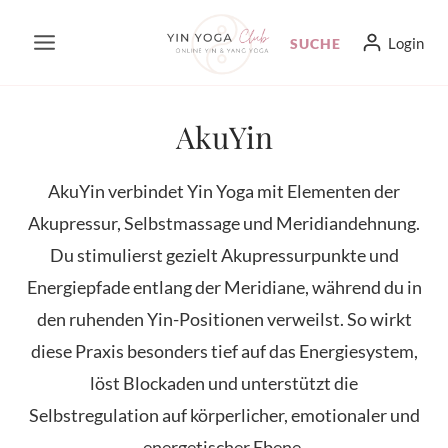
Zum
Login
SUCHE
Inhalt
springen
AkuYin
AkuYin verbindet Yin Yoga mit Elementen der
Akupressur, Selbstmassage und Meridiandehnung.
Du stimulierst gezielt Akupressurpunkte und
Energiepfade entlang der Meridiane, während du in
den ruhenden Yin-Positionen verweilst. So wirkt
diese Praxis besonders tief auf das Energiesystem,
löst Blockaden und unterstützt die
Selbstregulation auf körperlicher, emotionaler und
energetischer Ebene.