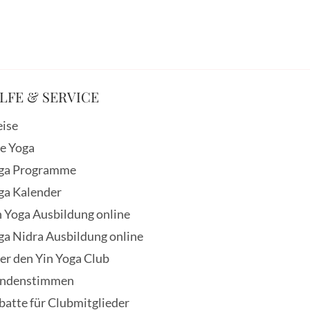
LFE & SERVICE
eise
ve Yoga
ga Programme
ga Kalender
n Yoga Ausbildung online
ga Nidra Ausbildung online
er den Yin Yoga Club
ndenstimmen
batte für Clubmitglieder