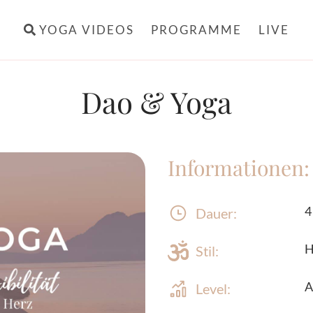
YOGA VIDEOS
PROGRAMME
LIVE
Dao & Yoga
Informationen:
4
Dauer:
H
Stil:
A
Level: