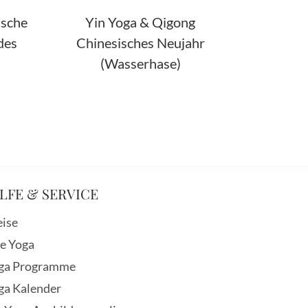
ische
Yin Yoga & Qigong
des
Chinesisches Neujahr
(Wasserhase)
LFE & SERVICE
eise
ve Yoga
ga Programme
ga Kalender