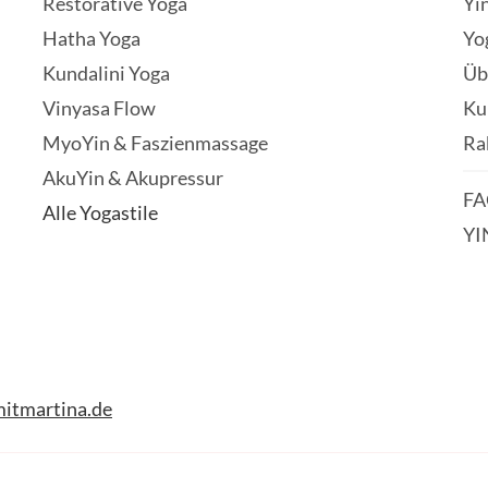
Restorative Yoga
Yi
Hatha Yoga
Yo
Kundalini Yoga
Üb
Vinyasa Flow
Ku
MyoYin & Faszienmassage
Ra
AkuYin & Akupressur
FA
Alle Yogastile
YI
itmartina.de