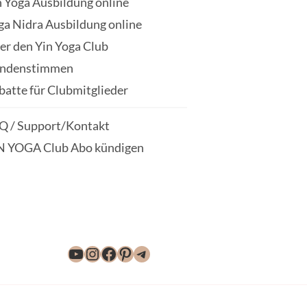
n Yoga Ausbildung online
ga Nidra Ausbildung online
er den Yin Yoga Club
ndenstimmen
batte für Clubmitglieder
Q / Support/Kontakt
N YOGA Club Abo kündigen
YouTube
Instagram
Facebook
Pinterest
Telegram