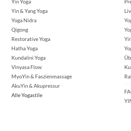
Yin Yoga
Pr
Yin & Yang Yoga
Li
Yoga Nidra
Yo
Qigong
Yo
Restorative Yoga
Yi
Hatha Yoga
Yo
Kundalini Yoga
Üb
Vinyasa Flow
Ku
MyoYin & Faszienmassage
Ra
AkuYin & Akupressur
FA
Alle Yogastile
YI