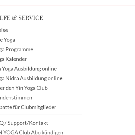
LFE & SERVICE
eise
ve Yoga
ga Programme
ga Kalender
n Yoga Ausbildung online
ga Nidra Ausbildung online
er den Yin Yoga Club
ndenstimmen
batte für Clubmitglieder
Q / Support/Kontakt
N YOGA Club Abo kündigen