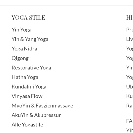
YOGA STILE
HI
Yin Yoga
Pr
Yin & Yang Yoga
Li
Yoga Nidra
Yo
Qigong
Yo
Restorative Yoga
Yi
Hatha Yoga
Yo
Kundalini Yoga
Üb
Vinyasa Flow
Ku
MyoYin & Faszienmassage
Ra
AkuYin & Akupressur
FA
Alle Yogastile
YI