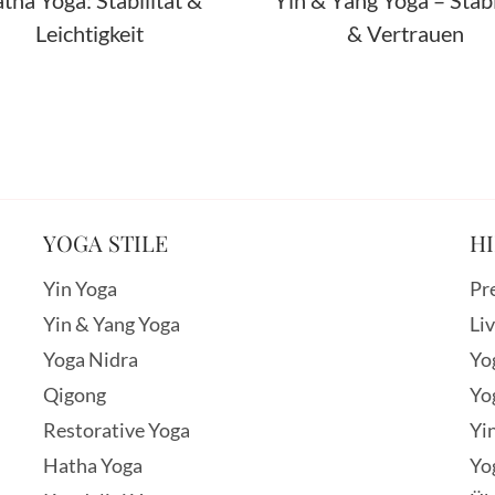
tha Yoga: Stabilität &
Yin & Yang Yoga – Stabi
Leichtigkeit
& Vertrauen
YOGA STILE
HI
Yin Yoga
Pr
Yin & Yang Yoga
Li
Yoga Nidra
Yo
Qigong
Yo
Restorative Yoga
Yi
Hatha Yoga
Yo