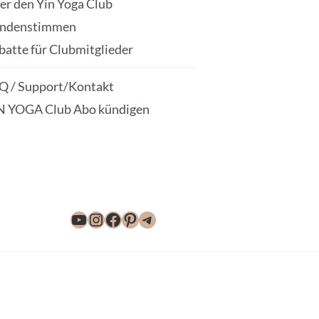
er den Yin Yoga Club
ndenstimmen
batte für Clubmitglieder
Q / Support/Kontakt
N YOGA Club Abo kündigen
YouTube
Instagram
Facebook
Pinterest
Telegram