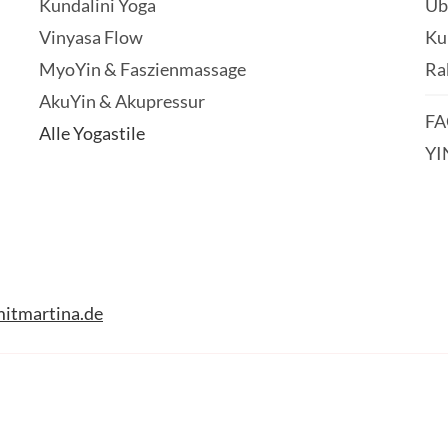
Kundalini Yoga
Üb
Vinyasa Flow
Ku
MyoYin & Faszienmassage
Ra
AkuYin & Akupressur
FA
Alle Yogastile
YI
itmartina.de