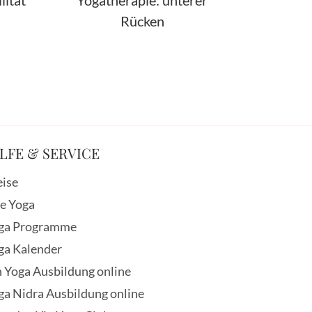
lität
Yogatherapie: unterer
Rücken
LFE & SERVICE
eise
ve Yoga
ga Programme
ga Kalender
n Yoga Ausbildung online
ga Nidra Ausbildung online