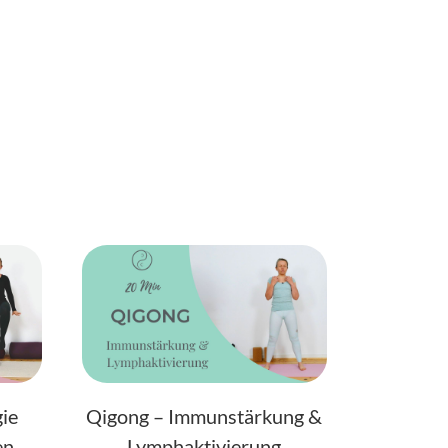
gie
Qigong – Immunstärkung &
en
Lymphaktivierung