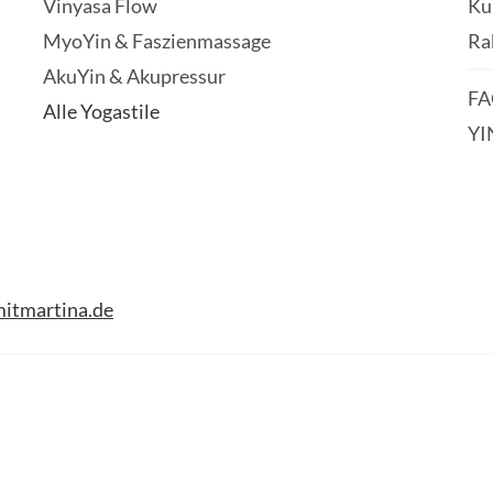
Vinyasa Flow
Ku
MyoYin & Faszienmassage
Ra
AkuYin & Akupressur
FA
Alle Yogastile
YI
itmartina.de