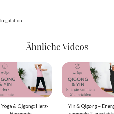
tregulation
Ähnliche Videos
 Yoga & Qigong: Herz-
Yin & Qigong – Ener
Harmonie
sammeln & ausricht