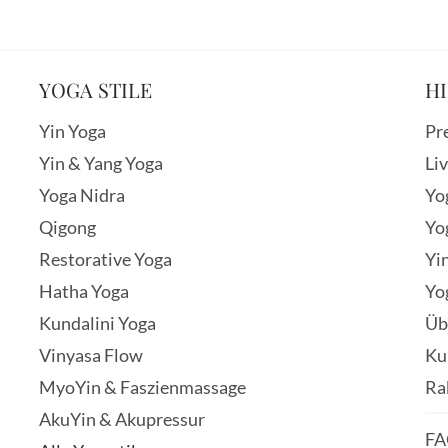
YOGA STILE
HI
Yin Yoga
Pr
Yin & Yang Yoga
Li
Yoga Nidra
Yo
Qigong
Yo
Restorative Yoga
Yi
Hatha Yoga
Yo
Kundalini Yoga
Üb
Vinyasa Flow
Ku
MyoYin & Faszienmassage
Ra
AkuYin & Akupressur
FA