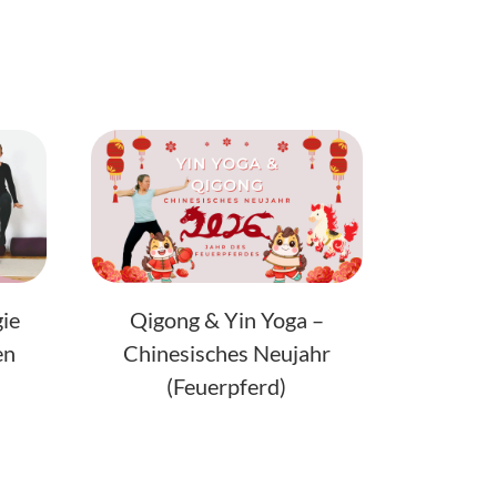
gie
Qigong & Yin Yoga –
en
Chinesisches Neujahr
(Feuerpferd)