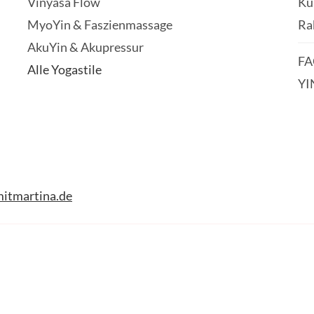
Vinyasa Flow
Ku
MyoYin & Faszienmassage
Ra
AkuYin & Akupressur
FA
Alle Yogastile
YI
itmartina.de