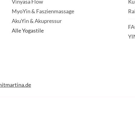
Vinyasa Flow
Ku
MyoYin & Faszienmassage
Ra
AkuYin & Akupressur
FA
Alle Yogastile
YI
itmartina.de