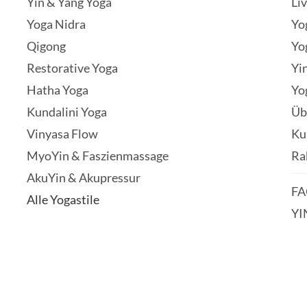
Yin & Yang Yoga
Li
Yoga Nidra
Yo
Qigong
Yo
Restorative Yoga
Yi
Hatha Yoga
Yo
Kundalini Yoga
Üb
Vinyasa Flow
Ku
MyoYin & Faszienmassage
Ra
AkuYin & Akupressur
FA
Alle Yogastile
YI