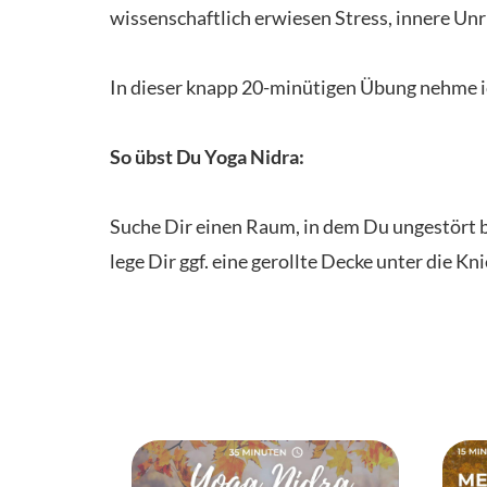
wissenschaftlich erwiesen Stress, innere Un
In dieser knapp 20-minütigen Übung nehme ich
So übst Du Yoga Nidra:
Suche Dir einen Raum, in dem Du ungestört bi
lege Dir ggf. eine gerollte Decke unter die 