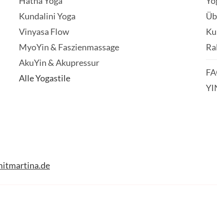
Hatha Yoga
Yo
Kundalini Yoga
Üb
Vinyasa Flow
Ku
MyoYin & Faszienmassage
Ra
AkuYin & Akupressur
FA
Alle Yogastile
YI
itmartina.de