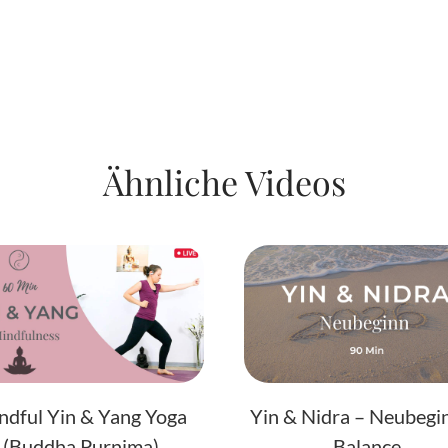
Ähnliche Videos
ndful Yin & Yang Yoga
Yin & Nidra – Neubegin
(Buddha Purnima)
Balance