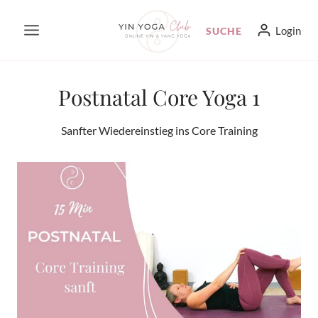
Zum
Login
SUCHE
Inhalt
springen
Postnatal Core Yoga 1
Sanfter Wiedereinstieg ins Core Training