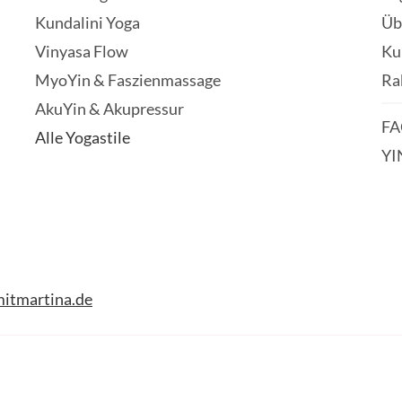
Kundalini Yoga
Üb
Vinyasa Flow
Ku
MyoYin & Faszienmassage
Ra
AkuYin & Akupressur
FA
Alle Yogastile
YI
itmartina.de