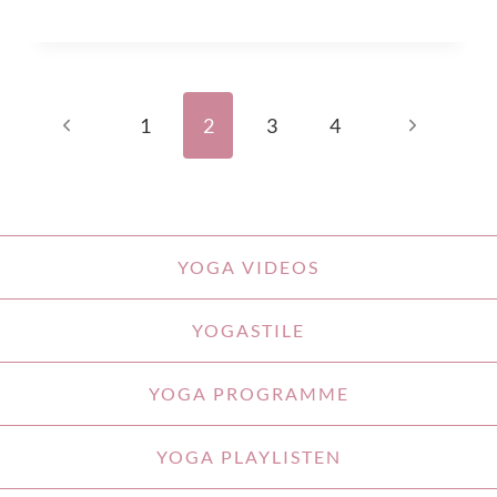
Seitennavigation
Vorherige Seite
Nächste Se
1
2
3
4
YOGA VIDEOS
YOGASTILE
YOGA PROGRAMME
YOGA PLAYLISTEN