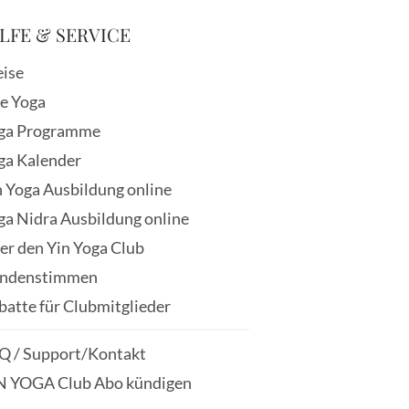
LFE & SERVICE
eise
ve Yoga
ga Programme
ga Kalender
n Yoga Ausbildung online
ga Nidra Ausbildung online
er den Yin Yoga Club
ndenstimmen
batte für Clubmitglieder
Q / Support/Kontakt
N YOGA Club Abo kündigen