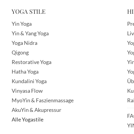
YOGA STILE
HI
Yin Yoga
Pr
Yin & Yang Yoga
Li
Yoga Nidra
Yo
Qigong
Yo
Restorative Yoga
Yi
Hatha Yoga
Yo
Kundalini Yoga
Üb
Vinyasa Flow
Ku
MyoYin & Faszienmassage
Ra
AkuYin & Akupressur
FA
Alle Yogastile
YI