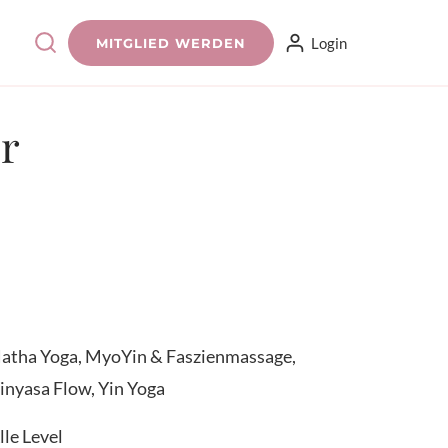
Login
MITGLIED WERDEN
er
atha Yoga, MyoYin & Faszienmassage,
inyasa Flow, Yin Yoga
lle Level