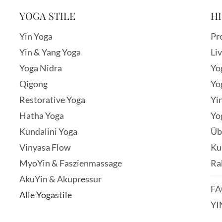
YOGA STILE
HI
Yin Yoga
Pr
Yin & Yang Yoga
Li
Yoga Nidra
Yo
Qigong
Yo
Restorative Yoga
Yi
Hatha Yoga
Yo
Kundalini Yoga
Üb
Vinyasa Flow
Ku
MyoYin & Faszienmassage
Ra
AkuYin & Akupressur
FA
Alle Yogastile
YI